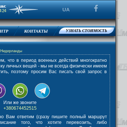
ам:
4 24
УЗНАТЬ СТОИМОСТЬ
НТР
КОНТАКТЫ
КОМПАНИЯ
в Нидерланды
ем, что в период военных действий многократно
вку личных вещей - мы не всегда физически имеем
тить, поэтому просим Вас писать свой запрос в
Или же звоните
+380674452515
ьно Вам ответим (сразу пишите полный маршрут
исание того, что хотите перевозить, либо