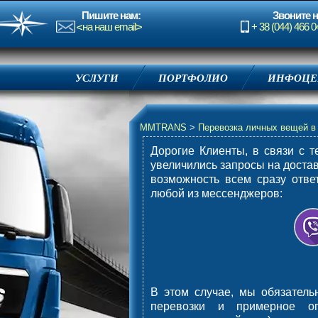
Пишите
нам:
Звоните
н
на наш email
+ 38 (044) 466 0
УСЛУГИ
ПОРТФОЛИО
ИНФОЦЕ
MMTRANS
>
Перевозка личных вещей 
Дорогие Клиенты, в связи с т
увеличились запросы на доста
возможность всем сразу отве
любой из мессенджеров
:
В этом случае, мы обязател
перевозки и примерное оп