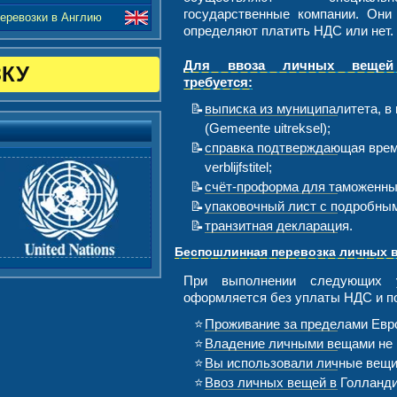
государственные компании. Они
еревозки в Англию
определяют платить НДС или нет.
Для ввоза личных вещей
ЗКУ
требуется:
выписка из муниципалитета, в
(Gemeente uitreksel);
справка подтверждающая врем
verblijfstitel;
счёт-проформа для таможенны
упаковочный лист с подробны
транзитная декларация.
Беспошлинная перевозка личных 
При выполнении следующих 
оформляется без уплаты НДС и п
Проживание за пределами Евро
Владение личными вещами не 
Вы использовали личные вещи 
Ввоз личных вещей в Голланди