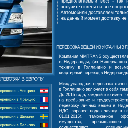
предполагаемый вес) - так
получите ответы на все вопро
Автомобили доставляем только
на данный момент доставку не
ПЕРЕВОЗКА ВЕЩЕЙ ИЗ УКРАИНЫ В 
Компания MMTRANS осуществляет
в Нидерланды, (из Нидерландов
технику в Голландию и возьм
квартирный переезд в Нидерланды
РЕВОЗКИ В ЕВРОПУ
Международная перевозка личны
в Голландию включает в себя та
еревозки в Австрию
До 2015 года, каждый кто имел Г
еревозки в Францию
на пребывание и трудоустройств
перевозку личных вещей в Нид
еревозки в Хорватию
НДС, заранее подав заявку в н
01.01.2015г. таможенное оф
еревозки в Швецию
имущества, превышающего
еревозки в Бельгию
осуществляют специал