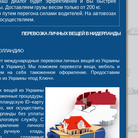
 наш диалог будет эффективнее и Вы быстрее
сы.
Доставляем грузы весом только от 200 кг.
 путем перегона силами водителей. На автовозах
 осуществляем.
ПЕРЕВОЗКА ЛИЧНЫХ ВЕЩЕЙ В НИДЕРЛАНДЫ
ГОЛЛАНДИЮ
 международные перевозки личных вещей из Украины
 в Украину). Мы поможем перевезти вещи, мебель и
ем на себя таможенное оформление. Предоставим
 из Украины «под Ключ».
х вещей из Украины
моженные процедуры.
олландскую ID–карту
о, мог осуществить
ерланды без уплаты
алоговую службу. С
ормление личного
 ручную кладь,
ьно созданные